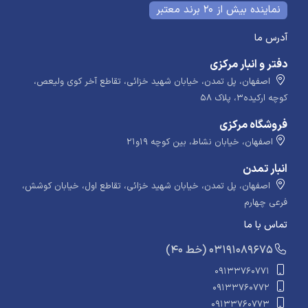
نماینده بیش از 20 برند معتبر
آدرس ما
دفتر و انبار مرکزی
اصفهان، پل تمدن، خیابان شهید خزائی، تقاطع آخر کوی ولیعص،
کوچه ارکیده۳، پلاک ۵۸
فروشگاه مرکزی
اصفهان، خیابان نشاط، بین کوچه ۱۹و۲۱
انبار تمدن
اصفهان، پل تمدن، خیابان شهید خزائی، تقاطع اول، خیابان کوشش،
فرعی چهارم
تماس با ما
​​​ (40 خط) 03191089675
09133760771
09133760772
09133760773