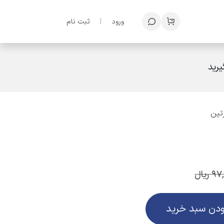
ف
ورود
|
ثبت نام
رید
تین
97
ریال
ودن سبد خرید