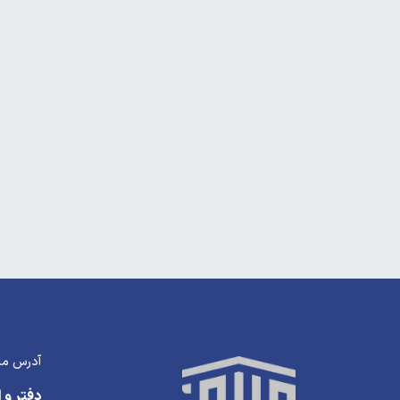
آدرس ما
دفتر و ا