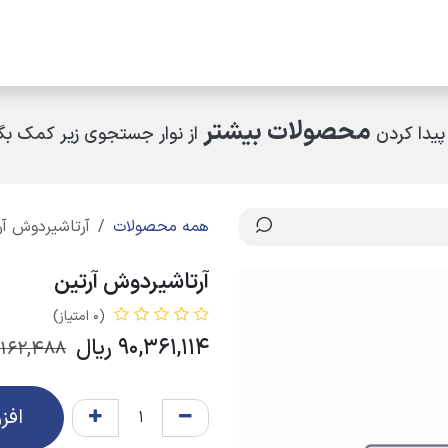
مکاران
اخبار و رویدادها
ارتباط با ما
درباره ما
چرا کالای ساختمانی عار
محصولات بیشتر
پیدا کردن
از نوار جستجوی زیر کمک بگی
همه محصولات
آرتاشیردوش آر
آرتاشیردوش آرتین
(0 امتیاز)
90,361,114
ریال
,162,488
افز