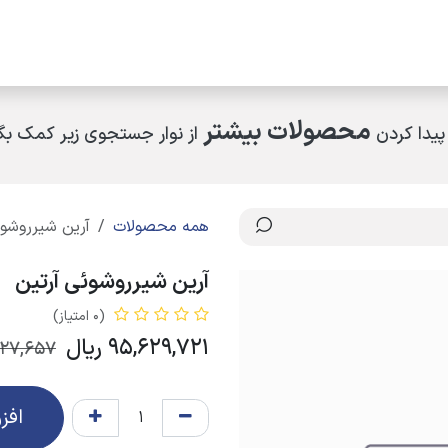
مکاران
اخبار و رویدادها
ارتباط با ما
درباره ما
چرا کالای ساختمانی عار
محصولات بیشتر
پیدا کردن
از نوار جستجوی زیر کمک بگی
همه محصولات
آرین شیرروشوئ
آرین شیرروشوئی آرتین
(0 امتیاز)
95,629,721
ریال
827,657
افز