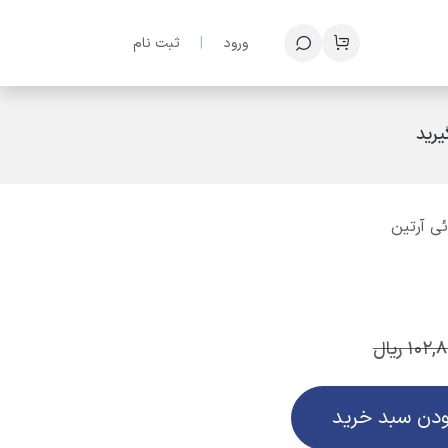
ف
ورود
|
ثبت نام
رید
ی آرتین
102,
ریال
ودن سبد خرید