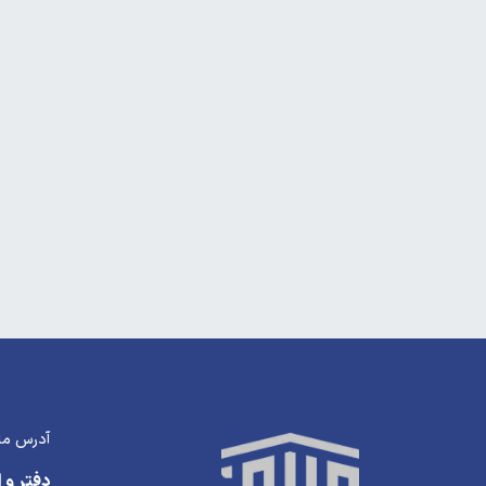
آدرس ما
دفتر و ا