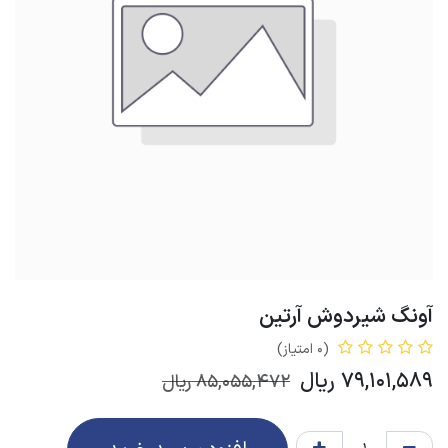
آونگ شیردوش آرتین
(0 امتیاز)
79,101,589
ریال
85,055,472
ریال