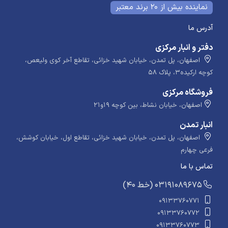
نماینده بیش از 20 برند معتبر
آدرس ما
دفتر و انبار مرکزی
اصفهان، پل تمدن، خیابان شهید خزائی، تقاطع آخر کوی ولیعص،
کوچه ارکیده۳، پلاک ۵۸
فروشگاه مرکزی
اصفهان، خیابان نشاط، بین کوچه ۱۹و۲۱
انبار تمدن
اصفهان، پل تمدن، خیابان شهید خزائی، تقاطع اول، خیابان کوشش،
فرعی چهارم
تماس با ما
​​​ (40 خط) 03191089675
09133760771
09133760772
09133760773