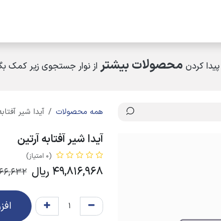
مکاران
اخبار و رویدادها
ارتباط با ما
درباره ما
چرا کالای ساختمانی عار
محصولات بیشتر
پیدا کردن
از نوار جستجوی زیر کمک بگی
همه محصولات
آیدا شیر آفتابه
آیدا شیر آفتابه آرتین
(0 امتیاز)
49,816,968
ریال
66,632
افز