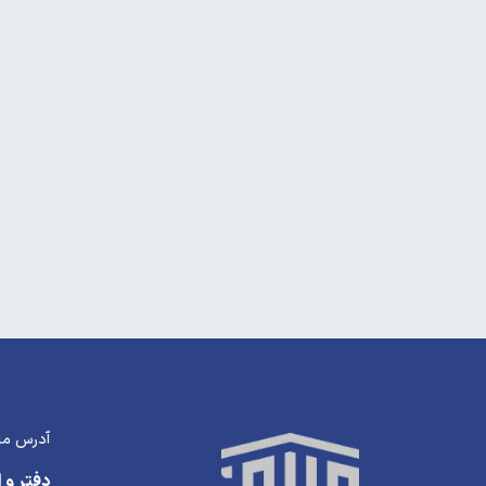
آدرس ما
دفتر و ا