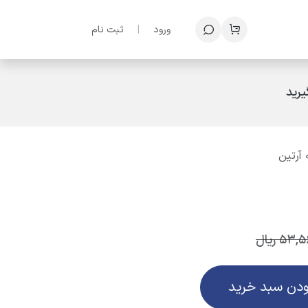
ف
ورود
|
ثبت نام
رید
 آرتین
53,5
ریال
ودن سبد خرید