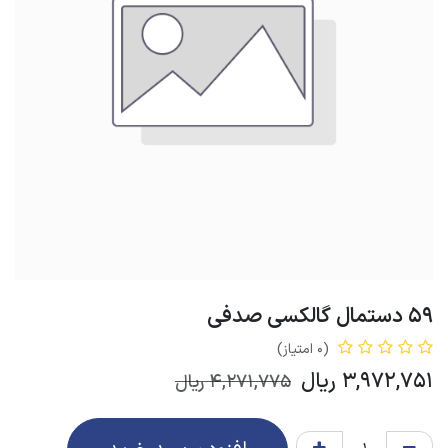
59 دستمال گالکسی صدفی
(0 امتیاز)
3,972,751
ریال
4,271,775
ریال