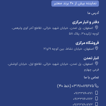
نماینده بیش از 20 برند معتبر
آدرس ما
دفتر و انبار مرکزی
اصفهان، پل تمدن، خیابان شهید خزائی، تقاطع آخر کوی ولیعص،
کوچه ارکیده۳، پلاک ۵۸
فروشگاه مرکزی
اصفهان، خیابان نشاط، بین کوچه ۱۹و۲۱
انبار تمدن
اصفهان، پل تمدن، خیابان شهید خزائی، تقاطع اول، خیابان کوشش،
فرعی چهارم
تماس با ما
​​​ (40 خط) 03191089675
09133760771
09133760772
09133760773