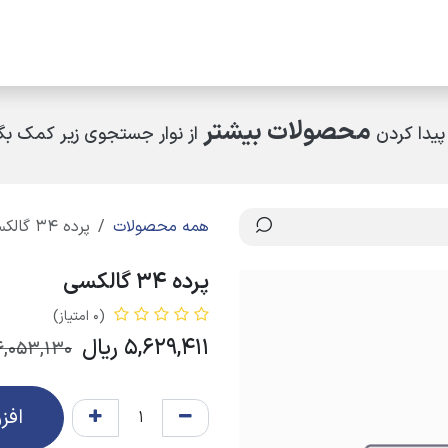
مکاران
اخبار و رویدادها
ارتباط با ما
درباره ما
چرا کالای ساختمانی عار
محصولات بیشتر
پیدا کردن
از نوار جستجوی زیر کمک بگی
همه محصولات
پرده 34 گالکسی
پرده 34 گالکسی
(0 امتیاز)
5,629,411
ریال
6,053,130
افز