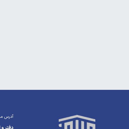
آدرس ما
دفتر و ا