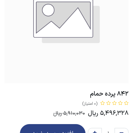
842 پرده حمام
(0 امتیاز)
5,496,328
ریال
5,910,030
ریال