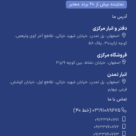
نماینده بیش از 20 برند معتبر
آدرس ما
دفتر و انبار مرکزی
اصفهان، پل تمدن، خیابان شهید خزائی، تقاطع آخر کوی ولیعص،
کوچه ارکیده۳، پلاک ۵۸
فروشگاه مرکزی
اصفهان، خیابان نشاط، بین کوچه ۱۹و۲۱
انبار تمدن
اصفهان، پل تمدن، خیابان شهید خزائی، تقاطع اول، خیابان کوشش،
فرعی چهارم
تماس با ما
​​​ (40 خط) 03191089675
09133760771
09133760772
09133760773