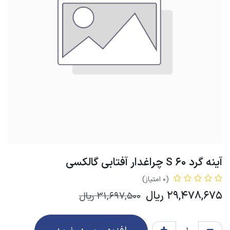
آینه گرد 60 S چراغدار آفتابی گالکسی
(0 امتیاز)
29,478,675
ریال
31,697,500
ریال