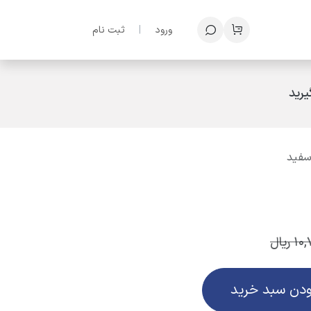
ف
ورود
|
ثبت نام
رید
10
ریال
ودن سبد خرید