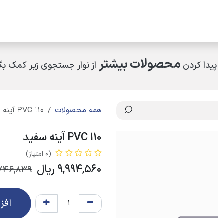
مکاران
اخبار و رویدادها
ارتباط با ما
درباره ما
چرا کالای ساختمانی عار
محصولات بیشتر
پیدا کردن
از نوار جستجوی زیر کمک بگی
همه محصولات
PVC 110 آینه سفید
PVC 110 آینه سفید
(0 امتیاز)
9,994,560
ریال
,746,839
افز