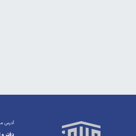
آدرس ما
دفتر و ا