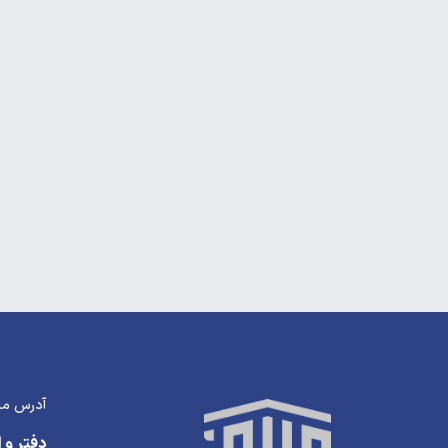
آدرس ما
دفتر و ا