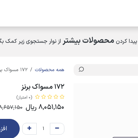
مکاران
اخبار و رویدادها
ارتباط با ما
درباره ما
چرا کالای ساختمانی عار
محصولات بیشتر
پیدا کردن
از نوار جستجوی زیر کمک بگی
همه محصولات
172 مسواک برنز
172 مسواک برنز
(0 امتیاز)
8,051,150
ریال
8,657,150
افز