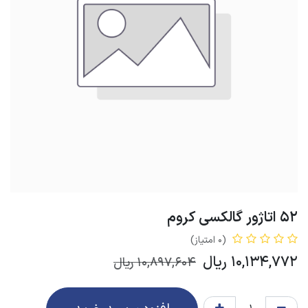
52 اتاژور گالکسی کروم
(0 امتیاز)
10,134,772
ریال
10,897,604
ریال