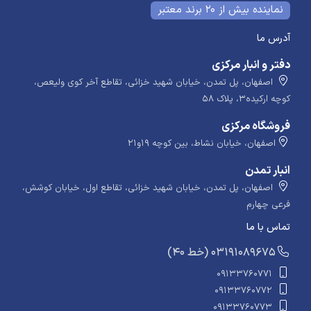
نماینده بیش از 20 برند معتبر
آدرس ما
دفتر و انبار مرکزی
اصفهان، پل تمدن، خیابان شهید خزائی، تقاطع آخر کوی ولیعص،
کوچه ارکیده۳، پلاک ۵۸
فروشگاه مرکزی
اصفهان، خیابان نشاط، بین کوچه ۱۹و۲۱
انبار تمدن
اصفهان، پل تمدن، خیابان شهید خزائی، تقاطع اول، خیابان کوشش،
فرعی چهارم
تماس با ما
​​​ (40 خط) 03191089675
09133760771
09133760772
09133760773