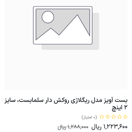
بست آویز مدل ریگلاژی روکش دار سلمابست، سایز
2 اینچ
(0 امتیاز)
1,223,600
ریال
1,288,000
ریال