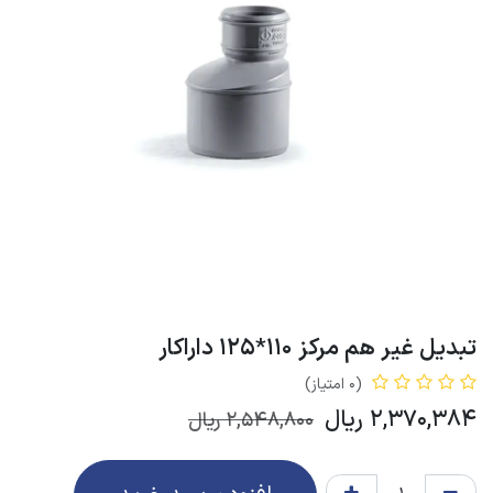
تبدیل غیر هم مرکز 110*125 داراکار
(0 امتیاز)
2,370,384
ریال
2,548,800
ریال