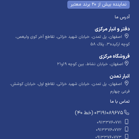
نماینده بیش از 20 برند معتبر
آدرس ما
دفتر و انبار مرکزی
اصفهان، پل تمدن، خیابان شهید خزائی، تقاطع آخر کوی ولیعص،
کوچه ارکیده۳، پلاک ۵۸
فروشگاه مرکزی
اصفهان، خیابان نشاط، بین کوچه ۱۹و۲۱
انبار تمدن
اصفهان، پل تمدن، خیابان شهید خزائی، تقاطع اول، خیابان کوشش،
فرعی چهارم
تماس با ما
​​​ (40 خط) 03191089675
09133760771
09133760772
09133760773