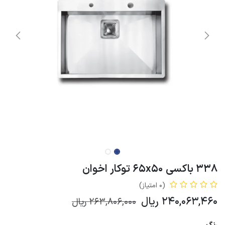
338 باکسی 65x50 توکار اخوان
(0 امتیاز)
240,063,460
ریال
263,806,000
ریال