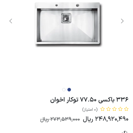
336 باکسی 77.50 توکار اخوان
(0 امتیاز)
248,920,490
ریال
273,539,000
ریال