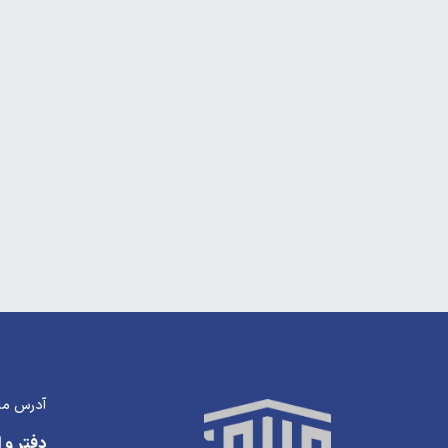
آدرس ما
دفتر و ا