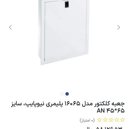
جعبه کلکتور مدل 16065 پلیمری نیوپایپ، سایز
65*45 AN
(0 امتیاز)