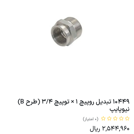
10449 تبدیل روپیچ 1 × توپیچ 3/4 (طرح B)
نیوپایپ
(0 امتیاز)
2,544,960
ریال