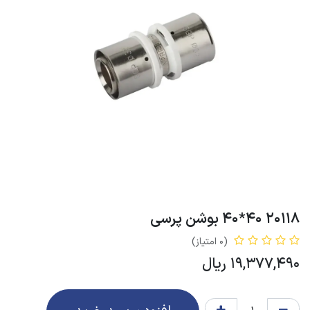
20118 40*40 بوشن پرسی
(0 امتیاز)
19,377,490
ریال