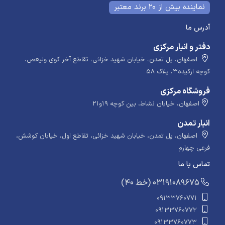
نماینده بیش از 20 برند معتبر
آدرس ما
دفتر و انبار مرکزی
اصفهان، پل تمدن، خیابان شهید خزائی، تقاطع آخر کوی ولیعص،
کوچه ارکیده۳، پلاک ۵۸
فروشگاه مرکزی
اصفهان، خیابان نشاط، بین کوچه ۱۹و۲۱
انبار تمدن
اصفهان، پل تمدن، خیابان شهید خزائی، تقاطع اول، خیابان کوشش،
فرعی چهارم
تماس با ما
​​​ (40 خط) 03191089675
09133760771
09133760772
09133760773