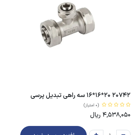
20742 20*16*16 سه راهی تبدیل پرسی
(0 امتیاز)
4,538,050
ریال