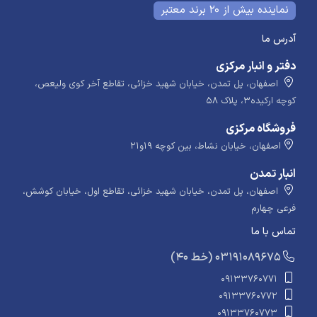
نماینده بیش از 20 برند معتبر
آدرس ما
دفتر و انبار مرکزی
اصفهان، پل تمدن، خیابان شهید خزائی، تقاطع آخر کوی ولیعص،
کوچه ارکیده۳، پلاک ۵۸
فروشگاه مرکزی
اصفهان، خیابان نشاط، بین کوچه ۱۹و۲۱
انبار تمدن
اصفهان، پل تمدن، خیابان شهید خزائی، تقاطع اول، خیابان کوشش،
فرعی چهارم
تماس با ما
​​​ (40 خط) 03191089675
09133760771
09133760772
09133760773