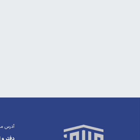
آدرس ما
دفتر و ا