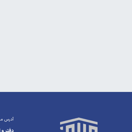
آدرس ما
دفتر و ا