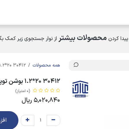
مکاران
اخبار و رویدادها
ارتباط با ما
درباره ما
چرا کالای ساختمانی عار
محصولات بیشتر
پیدا کردن
از نوار جستجوی زیر کمک بگی
همه محصولات
30412 20*1.2 بوشن توپیچ پرسی
30412 20*1.2 بوشن توپیچ پرسی
(0 امتیاز)
5,020,840
ریال
افز