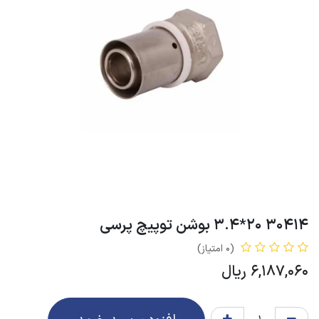
30414 20*3.4 بوشن توپیچ پرسی
(0 امتیاز)
6,187,060
ریال