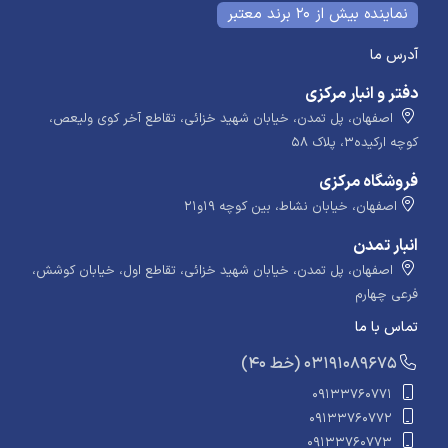
نماینده بیش از 20 برند معتبر
آدرس ما
دفتر و انبار مرکزی
اصفهان، پل تمدن، خیابان شهید خزائی، تقاطع آخر کوی ولیعص،
کوچه ارکیده۳، پلاک ۵۸
فروشگاه مرکزی
اصفهان، خیابان نشاط، بین کوچه ۱۹و۲۱
انبار تمدن
اصفهان، پل تمدن، خیابان شهید خزائی، تقاطع اول، خیابان کوشش،
فرعی چهارم
تماس با ما
​​​ (40 خط) 03191089675
09133760771
09133760772
09133760773