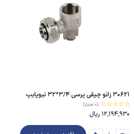
30621 زانو چپقی پرسی 3/4*32 نیوپایپ
(0 امتیاز)
12,194,930
ریال