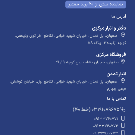
نماینده بیش از 20 برند معتبر
آدرس ما
دفتر و انبار مرکزی
اصفهان، پل تمدن، خیابان شهید خزائی، تقاطع آخر کوی ولیعص،
کوچه ارکیده۳، پلاک ۵۸
فروشگاه مرکزی
اصفهان، خیابان نشاط، بین کوچه ۱۹و۲۱
انبار تمدن
اصفهان، پل تمدن، خیابان شهید خزائی، تقاطع اول، خیابان کوشش،
فرعی چهارم
تماس با ما
​​​ (40 خط) 03191089675
09133760771
09133760772
09133760773