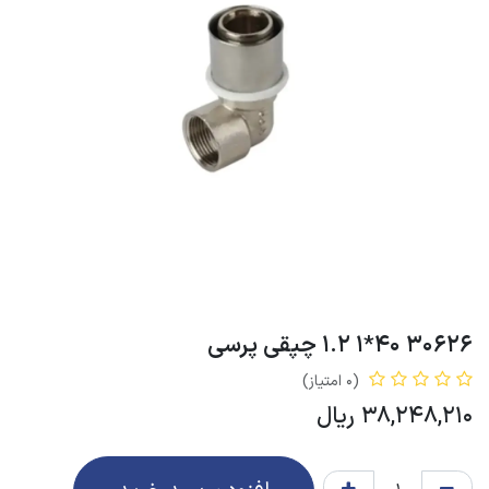
30626 40*1 1.2 چپقی پرسی
(0 امتیاز)
38,248,210
ریال