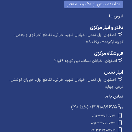
نماینده بیش از 20 برند معتبر
آدرس ما
دفتر و انبار مرکزی
اصفهان، پل تمدن، خیابان شهید خزائی، تقاطع آخر کوی ولیعص،
کوچه ارکیده۳، پلاک ۵۸
فروشگاه مرکزی
اصفهان، خیابان نشاط، بین کوچه ۱۹و۲۱
انبار تمدن
اصفهان، پل تمدن، خیابان شهید خزائی، تقاطع اول، خیابان کوشش،
فرعی چهارم
تماس با ما
​​​ (40 خط) 03191089675
09133760771
09133760772
09133760773