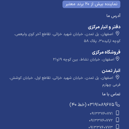
نماینده بیش از 20 برند معتبر
آدرس ما
دفتر و انبار مرکزی
اصفهان، پل تمدن، خیابان شهید خزائی، تقاطع آخر کوی ولیعص،
کوچه ارکیده۳، پلاک ۵۸
فروشگاه مرکزی
اصفهان، خیابان نشاط، بین کوچه ۱۹و۲۱
انبار تمدن
اصفهان، پل تمدن، خیابان شهید خزائی، تقاطع اول، خیابان کوشش،
فرعی چهارم
تماس با ما
​​​ (40 خط) 03191089675
09133760771
09133760772
09133760773