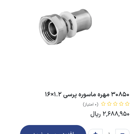
30850 مهره ماسوره پرسی 1.2×16
(0 امتیاز)
2,688,950
ریال