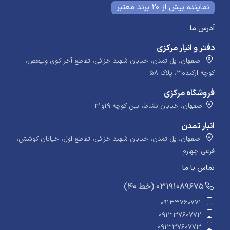
نماینده بیش از 20 برند معتبر
آدرس ما
دفتر و انبار مرکزی
اصفهان، پل تمدن، خیابان شهید خزائی، تقاطع آخر کوی ولیعص،
کوچه ارکیده۳، پلاک ۵۸
فروشگاه مرکزی
اصفهان، خیابان نشاط، بین کوچه ۱۹و۲۱
انبار تمدن
اصفهان، پل تمدن، خیابان شهید خزائی، تقاطع اول، خیابان کوشش،
فرعی چهارم
تماس با ما
​​​ (40 خط) 03191089675
09133760771
09133760772
09133760773