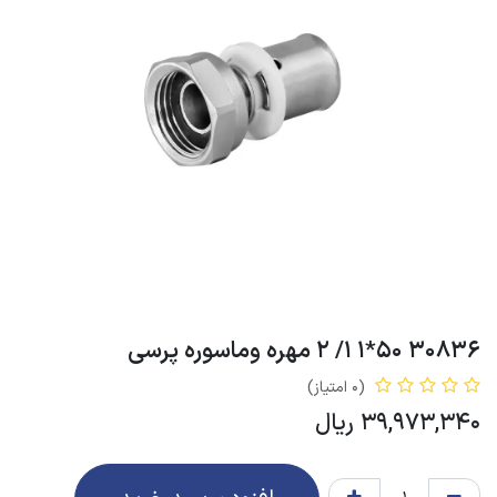
30836 50*1 1/ 2 مهره وماسوره پرسی
(0 امتیاز)
39,973,340
ریال