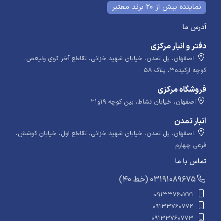
نماینده بیش از 20 برند معتبر
آدرس ما
دفتر و انبار مرکزی
اصفهان، پل تمدن، خیابان شهید خزائی، تقاطع آخر کوی ولیعص،
کوچه ارکیده۳، پلاک ۵۸
فروشگاه مرکزی
اصفهان، خیابان نشاط، بین کوچه ۱۹و۲۱
انبار تمدن
اصفهان، پل تمدن، خیابان شهید خزائی، تقاطع اول، خیابان کوشش،
فرعی چهارم
تماس با ما
​​​ (40 خط) 03191089675
09133760771
09133760772
09133760773