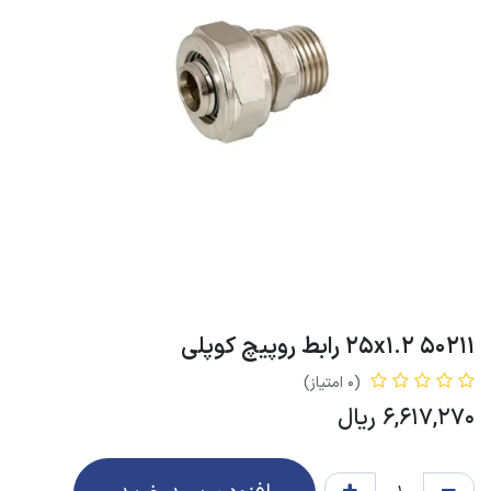
50211 25x1.2 رابط روپیچ کوپلی
(0 امتیاز)
6,617,270
ریال