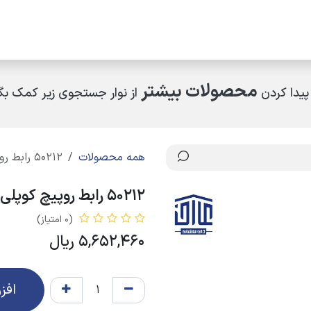
مکاران
اخبار و رویدادها
ارتباط با ما
درباره ما
چرا کالای ساختمانی عار
محصولات بیشتر
پیدا کردن
از نوار جستجوی زیر کمک بگی
همه محصولات
50212 رابط روپیچ کوپلی 3/4*25 نیو
50212 رابط روپیچ کوپلی 3/4*25 نیو
(0 امتیاز)
5,652,460
ریال
افز