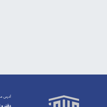
آدرس ما
دفتر و ا