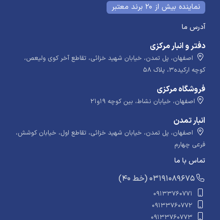
نماینده بیش از 20 برند معتبر
آدرس ما
دفتر و انبار مرکزی
اصفهان، پل تمدن، خیابان شهید خزائی، تقاطع آخر کوی ولیعص،
کوچه ارکیده۳، پلاک ۵۸
فروشگاه مرکزی
اصفهان، خیابان نشاط، بین کوچه ۱۹و۲۱
انبار تمدن
اصفهان، پل تمدن، خیابان شهید خزائی، تقاطع اول، خیابان کوشش،
فرعی چهارم
تماس با ما
​​​ (40 خط) 03191089675
09133760771
09133760772
09133760773