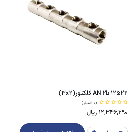
12522 AN 2b کلکتور(3x2)
(0 امتیاز)
12,346,290
ریال