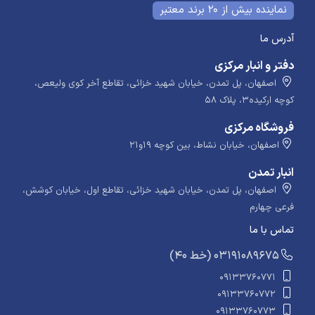
نماینده بیش از 20 برند معتبر
آدرس ما
دفتر و انبار مرکزی
اصفهان، پل تمدن، خیابان شهید خزائی، تقاطع آخر کوی ولیعص،
کوچه ارکیده۳، پلاک ۵۸
فروشگاه مرکزی
اصفهان، خیابان نشاط، بین کوچه ۱۹و۲۱
انبار تمدن
اصفهان، پل تمدن، خیابان شهید خزائی، تقاطع اول، خیابان کوشش،
فرعی چهارم
تماس با ما
​​​ (40 خط) 03191089675
09133760771
09133760772
09133760773