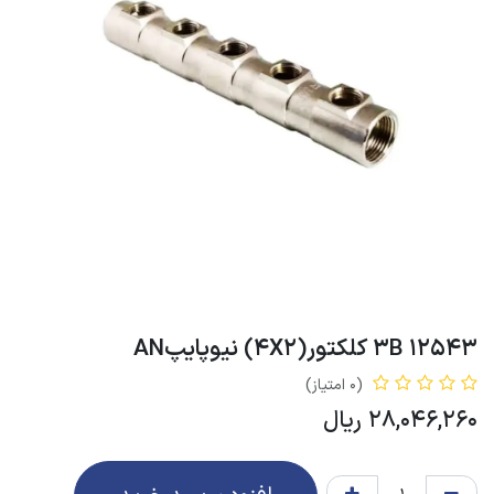
12543 3B کلکتور(4X2) نیوپایپAN
(0 امتیاز)
28,046,260
ریال