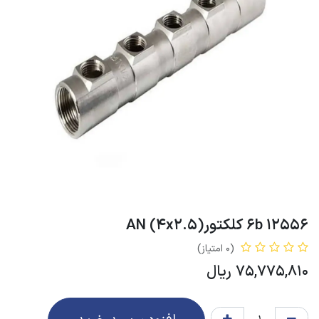
12556 6b کلکتور(4x2.5) AN
(0 امتیاز)
75,775,810
ریال