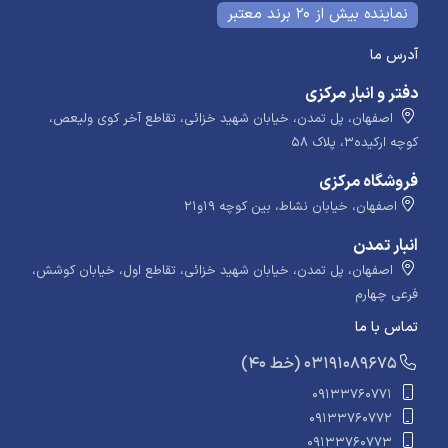
نماینده بیش از 20 برند معتبر
آدرس ما
دفتر و انبار مرکزی
اصفهان، پل تمدن، خیابان شهید خزائی، تقاطع آخر کوی ولیعص،
کوچه ارکیده۳، پلاک ۵۸
فروشگاه مرکزی
اصفهان، خیابان نشاط، بین کوچه ۱۹و۲۱
انبار تمدن
اصفهان، پل تمدن، خیابان شهید خزائی، تقاطع اول، خیابان کوشش،
فرعی چهارم
تماس با ما
​​​ (40 خط) 03191089675
09133760771
09133760772
09133760773