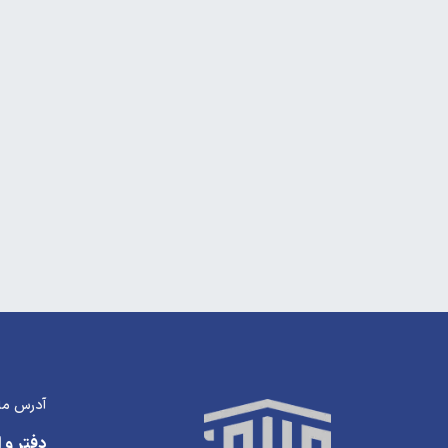
آدرس ما
دفتر و ا