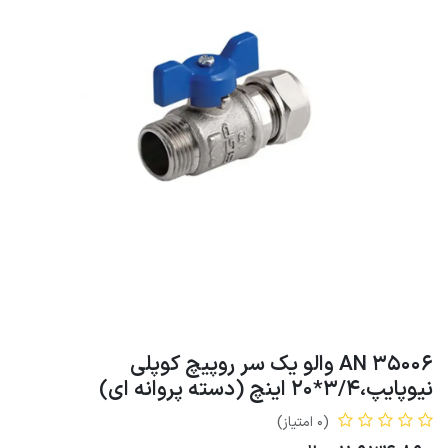
AN 35006 والو یک سر روپیچ کوپلی
نیوپایپ،3/4*20 اینچ (دسته پروانه ای)
(0 امتیاز)