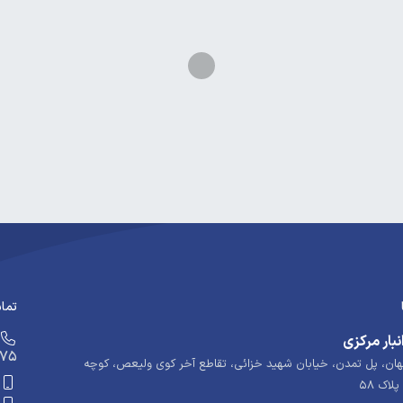
تماس
نبار مرکزی
675
ن، پل تمدن، خیابان شهید خزائی، تقاطع آخر کوی ولیعص، کوچه