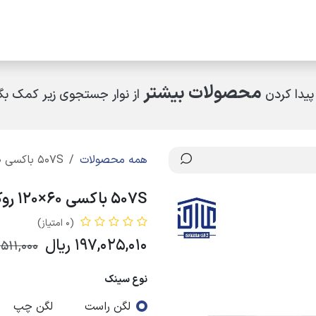
مکاران
اخبار و رویدادها
ارتباط با ما
درباره ما
چرا کالای ساختمانی عار
محصولات بیشتر
پیدا کردن
از نوار جستجوی زیر کمک بگی
همه محصولات
507S باکسی 60×120 روکار اخوان
507S باکسی 60×120 روکار اخوان
(0 امتیاز)
197,025,010
ریال
,511,000
نوع سینک
لگن راست
لگن چپ