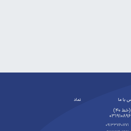
 با ما
نماد
​​​ (40 خط)
03191089
09133760771