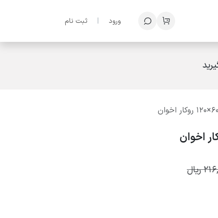
ف
ورود
|
ثبت نام
رید
216
ریال