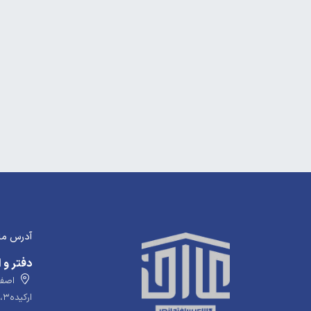
آدرس ما
دفتر و ا
اصفها
ارکیده۳، پلاک ۵۸