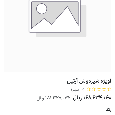
آویژه شیردوش آرتین
(0 امتیاز)
168,634,140
ریال
181,327,032
ریال
رنگ