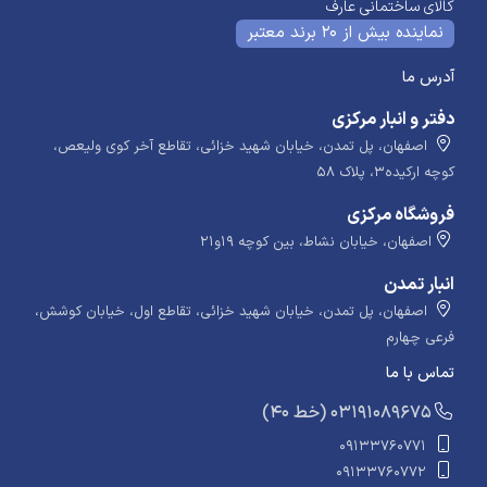
کالای ساختمانی عارف
نماینده بیش از 20 برند معتبر
آدرس ما
دفتر و انبار مرکزی
اصفهان، پل تمدن، خیابان شهید خزائی، تقاطع آخر کوی ولیعص،
کوچه ارکیده۳، پلاک ۵۸
فروشگاه مرکزی
اصفهان، خیابان نشاط، بین کوچه ۱۹و۲۱
انبار تمدن
اصفهان، پل تمدن، خیابان شهید خزائی، تقاطع اول، خیابان کوشش،
فرعی چهارم
تماس با ما
​​​ (40 خط) 03191089675
09133760771
09133760772