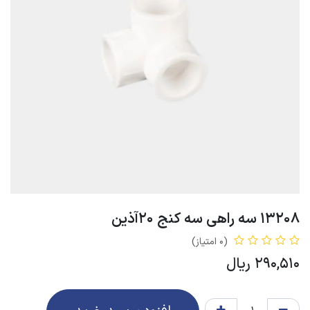
13208 سه راهی سه کنج 20آذین
(0 امتیاز)
290,510
ریال