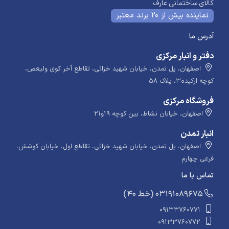
کالای ساختمانی عارف
نماینده بیش از 20 برند معتبر
آدرس ما
دفتر و انبار مرکزی
اصفهان، پل تمدن، خیابان شهید خزائی، تقاطع آخر کوی ولیعص،
کوچه ارکیده۳، پلاک ۵۸
فروشگاه مرکزی
اصفهان، خیابان نشاط، بین کوچه ۱۹و۲۱
انبار تمدن
اصفهان، پل تمدن، خیابان شهید خزائی، تقاطع اول، خیابان کوشش،
فرعی چهارم
تماس با ما
​​​ (40 خط) 03191089675
09133760771
09133760772