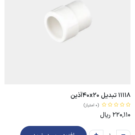
11118 تبدیل 40x20آذین
(0 امتیاز)
220,110
ریال