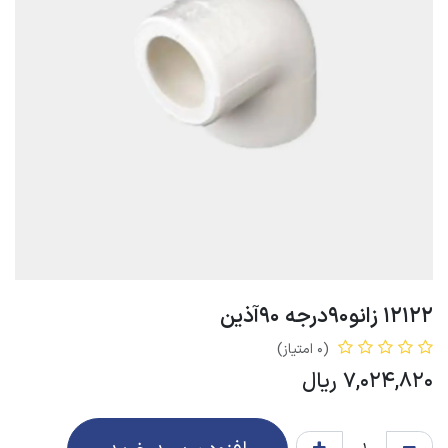
12122 زانو90درجه 90آذین
(0 امتیاز)
7,024,820
ریال