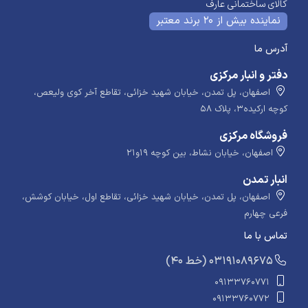
کالای ساختمانی عارف
نماینده بیش از 20 برند معتبر
آدرس ما
دفتر و انبار مرکزی
اصفهان، پل تمدن، خیابان شهید خزائی، تقاطع آخر کوی ولیعص،
کوچه ارکیده۳، پلاک ۵۸
فروشگاه مرکزی
اصفهان، خیابان نشاط، بین کوچه ۱۹و۲۱
انبار تمدن
اصفهان، پل تمدن، خیابان شهید خزائی، تقاطع اول، خیابان کوشش،
فرعی چهارم
تماس با ما
​​​ (40 خط) 03191089675
09133760771
09133760772