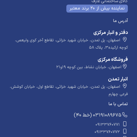
کالای ساختمانی عارف
نماینده بیش از 20 برند معتبر
آدرس ما
دفتر و انبار مرکزی
اصفهان، پل تمدن، خیابان شهید خزائی، تقاطع آخر کوی ولیعص،
کوچه ارکیده۳، پلاک ۵۸
فروشگاه مرکزی
اصفهان، خیابان نشاط، بین کوچه ۱۹و۲۱
انبار تمدن
اصفهان، پل تمدن، خیابان شهید خزائی، تقاطع اول، خیابان کوشش،
فرعی چهارم
تماس با ما
​​​ (40 خط) 03191089675
09133760771
09133760772