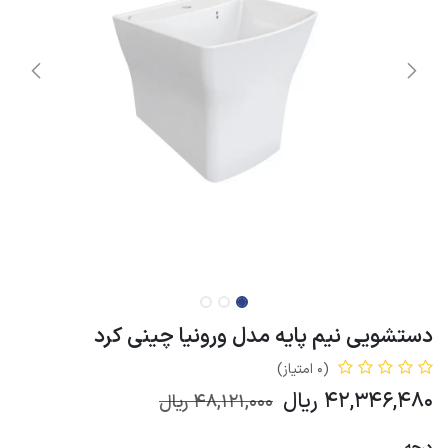
دستشویی نیم پایه مدل ورونیا چینی کرد
(0 امتیاز)
42,346,480
ریال
48,121,000
ریال