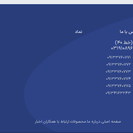
 با ما
نماد
​​​ (40 خط)
03191089
09133760771
09133760772
09133760773
09133760774
09133760775
09134163243
صفحه اصلی
.
درباره ما
.
محصولات
.
ارتباط با همکاران
.
اخبار