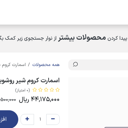
مکاران
اخبار و رویدادها
ارتباط با ما
درباره ما
چرا کالای ساختمانی عار
محصولات بیشتر
پیدا کردن
از نوار جستجوی زیر کمک بگی
همه محصولات
اسمارت کروم 
اسمارت کروم شیر روشوی
(0 امتیاز)
44,175,000
ریال
500,000
افز