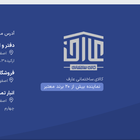
آدرس ما
دفتر و ا
اصفها
ارکیده۳، پلاک ۵۸
فروشگاه
کالای ساختمانی عارف
اصفها
نماینده بیش از 20 برند معتبر
انبار تم
اصفها
چهارم