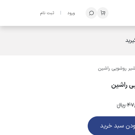
ف
ورود
|
ثبت نام
رید
شیر روشویی راشین
ی راشین
47,
ریال
ودن سبد خرید