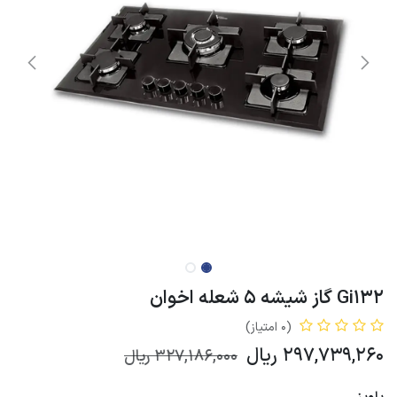
Gi132 گاز شیشه 5 شعله اخوان
(0 امتیاز)
297,739,260
ریال
327,186,000
ریال