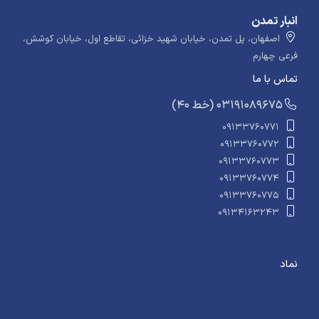
انبار تمدن
اصفهان، پل تمدن، خیابان شهید خزائی، تقاطع اول، خیابان کوشش،
فرعی چهارم
تماس با ما
​​​ (40 خط) 03191089675
09133760771
09133760772
09133760773
09133760774
09133760775
09134163243
نماد