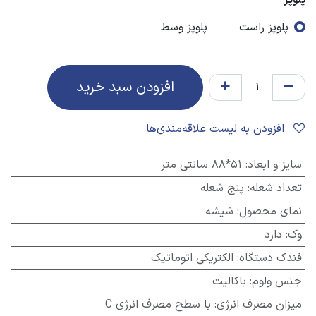
پلوپز
پلوپز راست
پلوپز وسط
افزودن سبد خرید
افزودن به لیست علاقه‌مندی‌ها
سایز و ابعاد
:
51*88 سانتی متر
تعداد شعله
:
پنج شعله
نمای محصول
:
شیشه
وک
:
دارد
فندک دستگاه
:
الکتریکی اتوماتیک
جنس ولوم
:
باکالیت
میزان مصرف انرژی
:
با سطح مصرف انرژی C