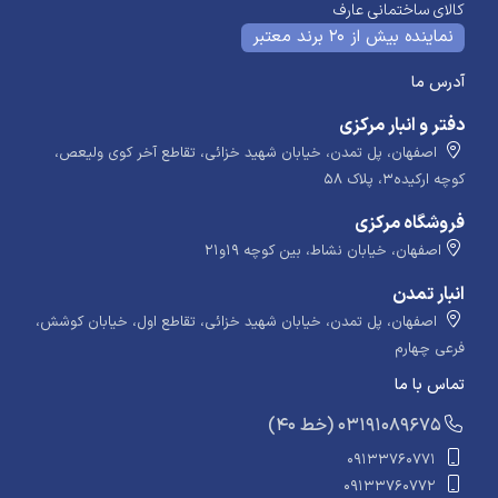
کالای ساختمانی عارف
نماینده بیش از 20 برند معتبر
آدرس ما
دفتر و انبار مرکزی
اصفهان، پل تمدن، خیابان شهید خزائی، تقاطع آخر کوی ولیعص،
کوچه ارکیده۳، پلاک ۵۸
فروشگاه مرکزی
اصفهان، خیابان نشاط، بین کوچه ۱۹و۲۱
انبار تمدن
اصفهان، پل تمدن، خیابان شهید خزائی، تقاطع اول، خیابان کوشش،
فرعی چهارم
تماس با ما
​​​ (40 خط) 03191089675
09133760771
09133760772