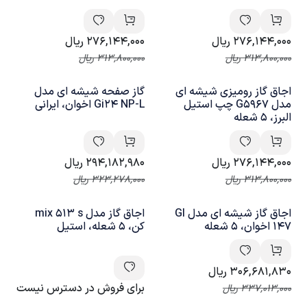
276,144,000
ریال
276,144,000
ریال
313,800,000
ریال
313,800,000
ریال
اجاق گاز رومیزی شیشه ای
گاز صفحه شیشه ای مدل
مدل G5967 چپ استیل
Gi24 NP-L اخوان، ایرانی
البرز، 5 شعله
276,144,000
ریال
294,182,980
ریال
313,800,000
ریال
323,278,000
ریال
اجاق گاز شیشه ای مدل GI
اجاق گاز مدل mix 513 s
147 اخوان، 5 شعله
کن، 5 شعله، استیل
306,681,830
ریال
برای فروش در دسترس نیست
337,013,000
ریال