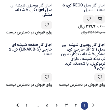
اجاق گاز مدل RECO کن، 5
اجاق گاز رومیزی شیشه ای
شعله، استیل
مدل rigel کن، 5 شعله،
مشکی
319,919,600
ریال
برای فروش در دسترس نیست
351,560,000
ریال
اجاق گاز رومیزی شیشه ایی
اجاق گاز صفحه شیشه ای
مدل 511 GP خارجی کن،
خارجی (LINAK B-S) کن، 5
مشکی،5 شعله ، توکار، بدون
شعله
فر، بدنه شیشه ، دارای
ترموکوپل، با شمعک، گرید
انرژی B
برای فروش در دسترس نیست
برای فروش در دسترس نیست
11
...
5
4
3
2
1