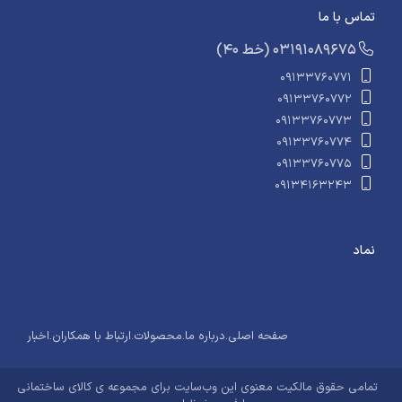
تماس با ما
​​​ (40 خط) 03191089675
09133760771
09133760772
09133760773
09133760774
09133760775
09134163243
نماد
صفحه اصلی
.
درباره ما
.
محصولات
.
ارتباط با همکاران
.
اخبار
تمامی حقوق مالکیت معنوی این وب‌سایت برای
مجموعه ی کالای ساختمانی