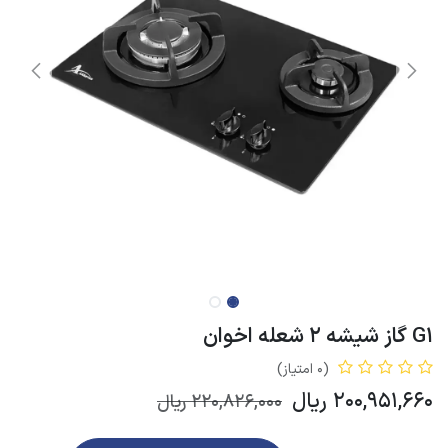
G1 گاز شیشه 2 شعله اخوان
(0 امتیاز)
200,951,660
ریال
220,826,000
ریال