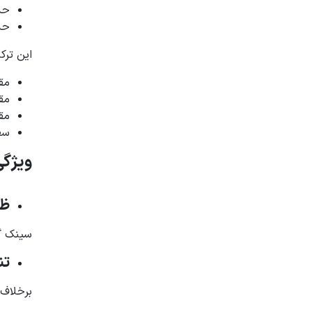
حد
حد
این ترک
مقا
مقا
مق
سط
ویژگی
ظا
سینک گر
تن
برخلاف 