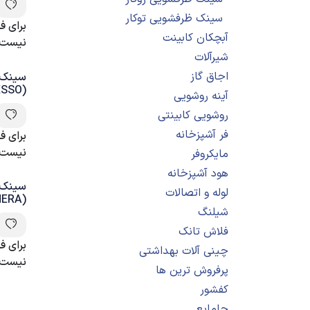
سینک ظرفشویی توکار
برای 
آبچکان کابینت
نیست
شیرآلات
اجاق گاز
سینک گ
(ESPRESSO)پولو
آینه روشویی
روشویی کابینتی
فر آشپزخانه
برای 
نیست
مایکروفر
هود آشپزخانه
سینک گ
لوله و اتصالات
(NERA)سیترین کن
شیلنگ
فلاش تانک
برای 
چینی آلات بهداشتی
نیست
پرفروش ترین ها
کفشور
جامایع