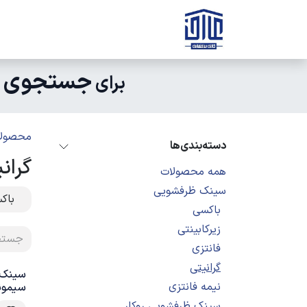
رف نظر و مشاهده محتوا
صفحه اصلی
ثبت سفارش
ارتباط با ه
جستجوی 
برای
محصولا
دسته‌بندی‌ها
گران
همه محصولات
سینک ظرفشویی
باک
باکسی
زیرکابینتی
فانتزی
گرانیتی
نیمه فانتزی
سیمون
سینک ظرفشویی روکار