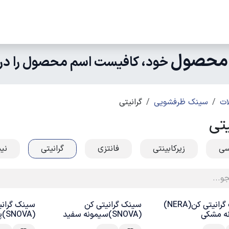
مکاران
اخبار و رویدادها
ارتباط با ما
درباره ما
چرا کالای ساختمانی عار
محصول
خود، کافیست اسم محصول را در نو
ت
سینک ظرفشویی
گرانیتی
یتی
سی
زیرکابینتی
فانتزی
گرانیتی
نیم
سینک گرانیتی کن(NERA)
سینک گرانیتی کن
سینک گرانی
ه مشکی
(SNOVA)سیمونه سفید
(SNOVA)پولو