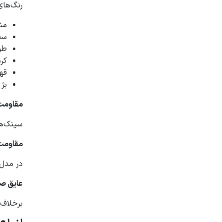
رنگ‌های
مش
سف
طو
کر
قهو
بژ
مقاومت ب
سینک‌ها
مقاومت 
در مدل‌
عایق صد
برخلاف 