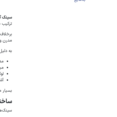
سینک گر
ترکیب ب
برخلاف 
مدرن و 
به دلیل
مد
می
لو
آش
بسیار 
ساختا
سینک‌ها