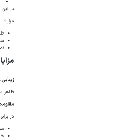
در این 
مزایا:
ظا
سط
تمی
مزایا
زیبایی
ظاهر سن
مقاومت 
در برابر:
ضر
خط