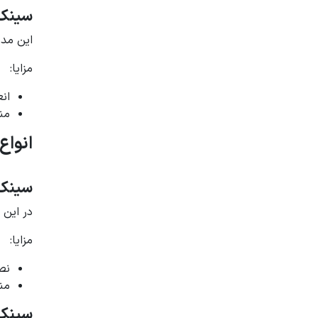
سینک 
این مدل
مزایا:
ان
من
انواع
سینک 
در این 
مزایا:
نص
من
سینک گ