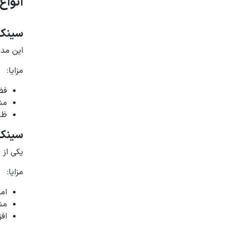
انواع
سینک 
این مدل
مزایا:
فض
من
ظا
سینک 
یکی از 
مزایا:
ام
من
اف