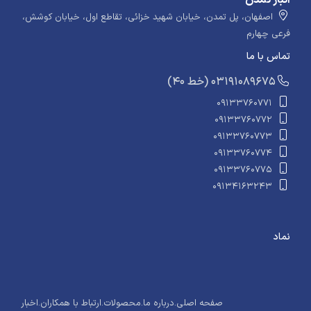
انبار تمدن
اصفهان، پل تمدن، خیابان شهید خزائی، تقاطع اول، خیابان کوشش،
فرعی چهارم
تماس با ما
​​​ (40 خط) 03191089675
09133760771
09133760772
09133760773
09133760774
09133760775
09134163243
نماد
صفحه اصلی
.
درباره ما
.
محصولات
.
ارتباط با همکاران
.
اخبار