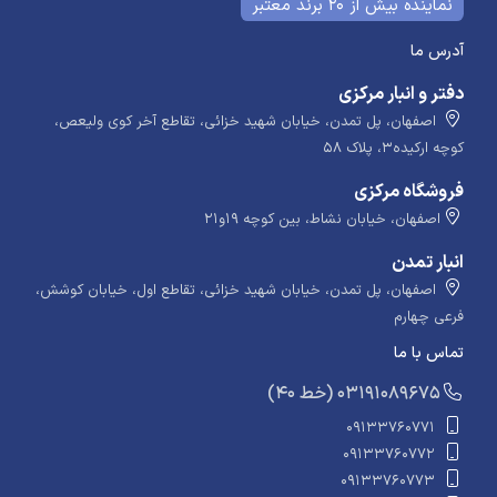
نماینده بیش از 20 برند معتبر
آدرس ما
دفتر و انبار مرکزی
اصفهان، پل تمدن، خیابان شهید خزائی، تقاطع آخر کوی ولیعص،
کوچه ارکیده۳، پلاک ۵۸
فروشگاه مرکزی
اصفهان، خیابان نشاط، بین کوچه ۱۹و۲۱
انبار تمدن
اصفهان، پل تمدن، خیابان شهید خزائی، تقاطع اول، خیابان کوشش،
فرعی چهارم
تماس با ما
​​​ (40 خط) 03191089675
09133760771
09133760772
09133760773