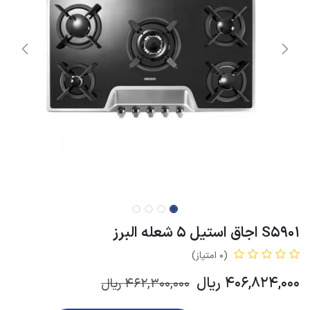
S5901 اجاق استیل 5 شعله البرز
(0 امتیاز)
406,824,000
ریال
462,300,000
ریال